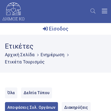
Είσοδος
Ο
Ετικέτες
Δήμος
Αρχική Σελίδα
Ενημέρωση
Το
Ετικέτα Τουρισμός
Νησί
Ενημέρωση
Επικοινωνία
Όλα
Δελτία Τύπου
Μητρώο
Εθελοντών
Αποφάσεις Συλ. Οργάνων
Διακηρύξεις