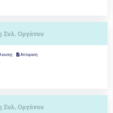
λευσης
Απόφαση
ς