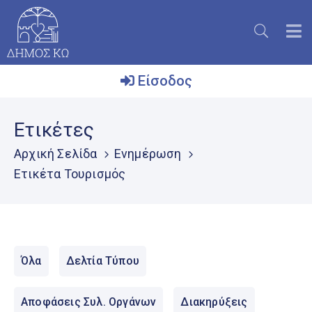
Είσοδος
Ο
Ετικέτες
Δήμος
Αρχική Σελίδα
Ενημέρωση
Το
Ετικέτα Τουρισμός
Νησί
Ενημέρωση
Επικοινωνία
Όλα
Δελτία Τύπου
Μητρώο
Εθελοντών
Αποφάσεις Συλ. Οργάνων
Διακηρύξεις