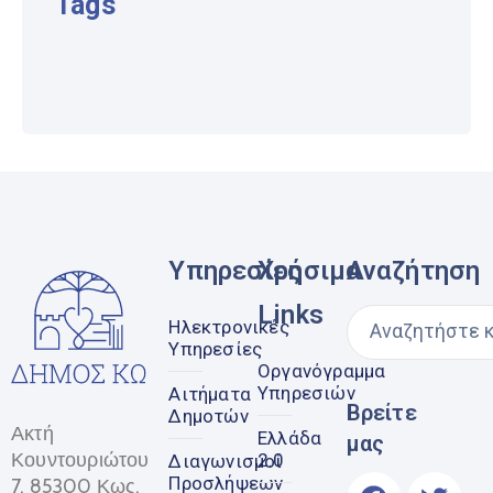
Tags
Υπηρεσίες
Χρήσιμα
Αναζήτηση
Links
Ηλεκτρονικές
Υπηρεσίες
Οργανόγραμμα
Υπηρεσιών
Αιτήματα
Βρείτε
Δημοτών
Ακτή
Ελλάδα
μας
Κουντουριώτου
2.0
Διαγωνισμοί
Προσλήψεων
7, 85300 Κως,