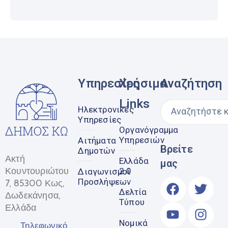
Υπηρεσίες
Χρήσιμα
Αναζήτηση
Links
Ηλεκτρονικές
Υπηρεσίες
Οργανόγραμμα
Υπηρεσιών
Αιτήματα
Βρείτε
Δημοτών
Ακτή
Ελλάδα
μας
Κουντουριώτου
2.0
Διαγωνισμοί
Προσλήψεων
7, 85300 Κως,
Δελτία
Δωδεκάνησα,
Τύπου
Ελλάδα
Νομικά
Τηλεφωνικό