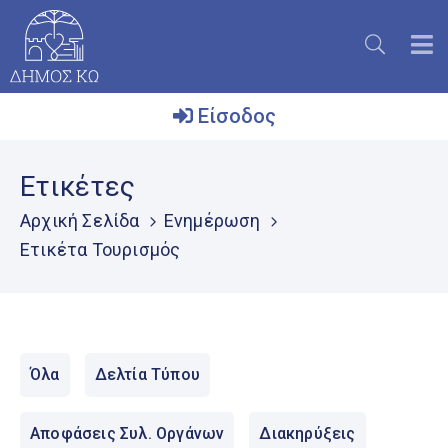
Είσοδος
Ο
Ετικέτες
Δήμος
Αρχική Σελίδα
Ενημέρωση
Το
Ετικέτα Τουρισμός
Νησί
Ενημέρωση
Επικοινωνία
Όλα
Δελτία Τύπου
Μητρώο
Εθελοντών
Αποφάσεις Συλ. Οργάνων
Διακηρύξεις