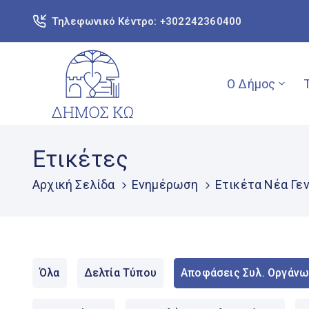
Τηλεφωνικό Κέντρο: +302242360400
Ο Δήμος
Ετικέτες
Αρχική Σελίδα
Ενημέρωση
Ετικέτα Νέα Γεν
Όλα
Δελτία Τύπου
Αποφάσεις Συλ. Οργάνω