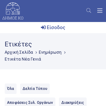
Είσοδος
Ο
Ετικέτες
Δήμος
Αρχική Σελίδα
Ενημέρωση
Το
Ετικέτα Νέα Γενιά
Νησί
Ενημέρωση
Επικοινωνία
Όλα
Δελτία Τύπου
Μητρώο
Εθελοντών
Αποφάσεις Συλ. Οργάνων
Διακηρύξεις