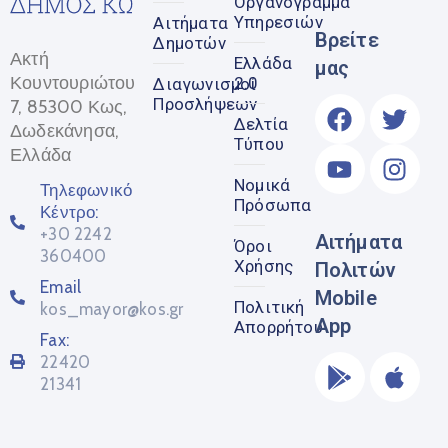
Οργανόγραμμα
Υπηρεσιών
Αιτήματα
Βρείτε
Δημοτών
Ακτή
Ελλάδα
μας
Κουντουριώτου
2.0
Διαγωνισμοί
Προσλήψεων
7, 85300 Κως,
Δελτία
Δωδεκάνησα,
Τύπου
Ελλάδα
Νομικά
Τηλεφωνικό
Πρόσωπα
Κέντρο:
+30 2242
Αιτήματα
Όροι
360400
Χρήσης
Πολιτών
Email
Mobile
Πολιτική
kos_mayor@kos.gr
App
Απορρήτου
Fax:
22420
21341