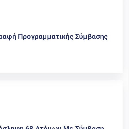
γραφή Προγραμματικής Σύμβασης
ρόσληψη 68 Ατόμων Με Σύμβαση