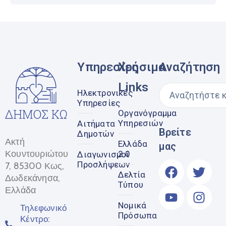
Υπηρεσίες
Χρήσιμα
Αναζήτηση
Links
Ηλεκτρονικές
Υπηρεσίες
Οργανόγραμμα
Υπηρεσιών
Αιτήματα
Βρείτε
Δημοτών
Ακτή
Ελλάδα
μας
Κουντουριώτου
2.0
Διαγωνισμοί
Προσλήψεων
7, 85300 Κως,
Δελτία
Δωδεκάνησα,
Τύπου
Ελλάδα
Νομικά
Τηλεφωνικό
Πρόσωπα
Κέντρο: