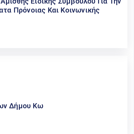
μισθης Ειδικής Συμβούλου Για Την
ατα Πρόνοιας Και Κοινωνικής
ων Δήμου Κω