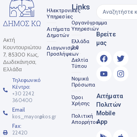
Links
Ηλεκτρονικές
Υπηρεσίες
Οργανόγραμμα
Υπηρεσιών
Αιτήματα
Βρείτε
Δημοτών
Ακτή
Ελλάδα
μας
Κουντουριώτου
2.0
Διαγωνισμοί
Προσλήψεων
7, 85300 Κως,
Δελτία
Δωδεκάνησα,
Τύπου
Ελλάδα
Νομικά
Τηλεφωνικό
Πρόσωπα
Κέντρο:
+30 2242
Αιτήματα
Όροι
360400
Χρήσης
Πολιτών
Email
Mobile
Πολιτική
kos_mayor@kos.gr
App
Απορρήτου
Fax:
22420