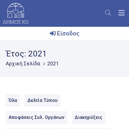
Είσοδος
Ο
Έτος:
2021
Δήμος
Αρχική Σελίδα
2021
Το
Νησί
Ενημέρωση
Επικοινωνία
Όλα
Δελτία Τύπου
Μητρώο
Εθελοντών
Αποφάσεις Συλ. Οργάνων
Διακηρύξεις