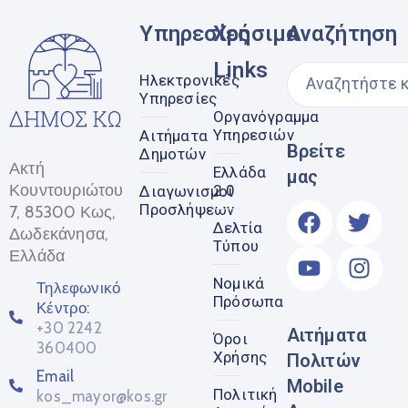
Υπηρεσίες
Χρήσιμα
Αναζήτηση
Links
Ηλεκτρονικές
Υπηρεσίες
Οργανόγραμμα
Υπηρεσιών
Αιτήματα
Βρείτε
Δημοτών
Ακτή
Ελλάδα
μας
Κουντουριώτου
2.0
Διαγωνισμοί
Προσλήψεων
7, 85300 Κως,
Δελτία
Δωδεκάνησα,
Τύπου
Ελλάδα
Νομικά
Τηλεφωνικό
Πρόσωπα
Κέντρο:
+30 2242
Αιτήματα
Όροι
360400
Χρήσης
Πολιτών
Email
Mobile
Πολιτική
kos_mayor@kos.gr