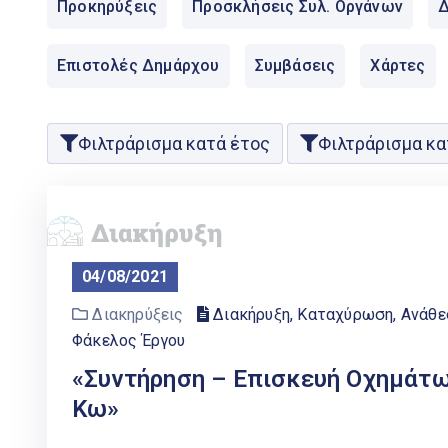
Προκηρύξεις
Προσκλήσεις Συλ. Οργάνων
Δ
Επιστολές Δημάρχου
Συμβάσεις
Χάρτες
Φιλτράρισμα κατά έτος
Φιλτράρισμα κα
04/08/2021
Διακηρύξεις
Διακήρυξη, Καταχύρωση, Ανάθ
Φάκελος Έργου
«Συντήρηση – Επισκευή Οχημάτ
Κω»