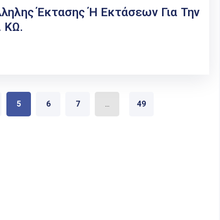
λληλης Έκτασης Ή Εκτάσεων Για Την
 ΚΩ.
5
6
7
...
49