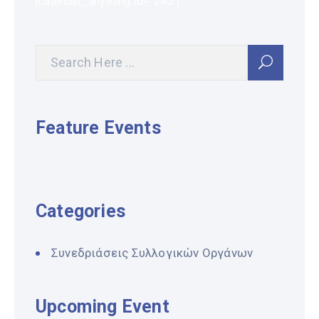
[calendar_anything id="245"]
Feature Events
Categories
Συνεδριάσεις Συλλογικών Οργάνων
Upcoming Event