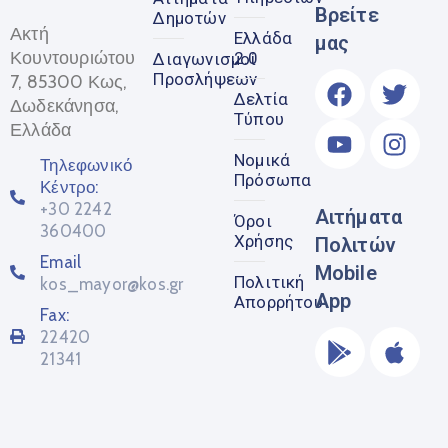
Βρείτε
Δημοτών
Ακτή
Ελλάδα
μας
Κουντουριώτου
2.0
Διαγωνισμοί
Προσλήψεων
7, 85300 Κως,
Δελτία
Δωδεκάνησα,
Τύπου
Ελλάδα
Νομικά
Τηλεφωνικό
Πρόσωπα
Κέντρο:
+30 2242
Αιτήματα
Όροι
360400
Χρήσης
Πολιτών
Email
Mobile
Πολιτική
kos_mayor@kos.gr
App
Απορρήτου
Fax:
22420
21341