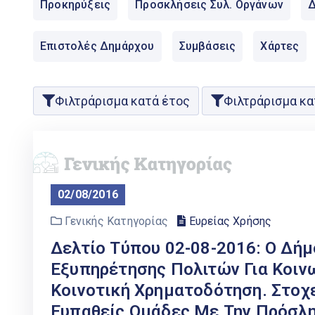
Προκηρύξεις
Προσκλήσεις Συλ. Οργάνων
Δ
Επιστολές Δημάρχου
Συμβάσεις
Χάρτες
Φιλτράρισμα κατά έτος
Φιλτράρισμα κα
02/08/2016
Γενικής Κατηγορίας
Ευρείας Χρήσης
Δελτίο Τύπου 02-08-2016: Ο Δή
Εξυπηρέτησης Πολιτών Για Κοιν
Κοινοτική Χρηματοδότηση. Στοχ
Ευπαθείς Ομάδες Με Την Πρόσλ