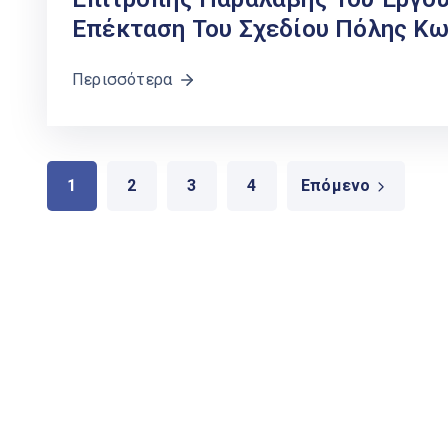
Επέκταση Του Σχεδίου Πόλης Κω,
Περισσότερα
1
2
3
4
Επόμενο