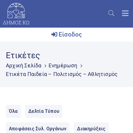
Είσοδος
Ο
Ετικέτες
Δήμος
Αρχική Σελίδα
Ενημέρωση
Το
Ετικέτα Παιδεία – Πολιτισμός – Αθλητισμός
Νησί
Ενημέρωση
Επικοινωνία
Όλα
Δελτία Τύπου
Μητρώο
Εθελοντών
Αποφάσεις Συλ. Οργάνων
Διακηρύξεις