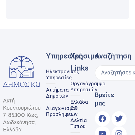
Υπηρεσίες
Χρήσιμα
Αναζήτηση
Links
Ηλεκτρονικές
Υπηρεσίες
Οργανόγραμμα
Υπηρεσιών
Αιτήματα
Βρείτε
Δημοτών
Ακτή
Ελλάδα
μας
Κουντουριώτου
2.0
Διαγωνισμοί
Προσλήψεων
7, 85300 Κως,
Δελτία
Δωδεκάνησα,
Τύπου
Ελλάδα