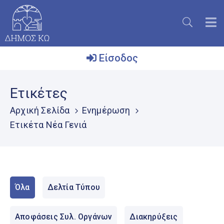
Είσοδος
Ο
Ετικέτες
Δήμος
Αρχική Σελίδα
Ενημέρωση
Το
Ετικέτα Νέα Γενιά
Νησί
Ενημέρωση
Επικοινωνία
Όλα
Δελτία Τύπου
Μητρώο
Εθελοντών
Αποφάσεις Συλ. Οργάνων
Διακηρύξεις