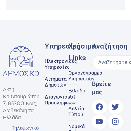
Υπηρεσίες
Χρήσιμα
Αναζήτηση
Links
Ηλεκτρονικές
Υπηρεσίες
Οργανόγραμμα
Υπηρεσιών
Αιτήματα
Βρείτε
Δημοτών
Ακτή
Ελλάδα
μας
Κουντουριώτου
2.0
Διαγωνισμοί
Προσλήψεων
7, 85300 Κως,
Δελτία
Δωδεκάνησα,
Τύπου
Ελλάδα
Νομικά
Τηλεφωνικό