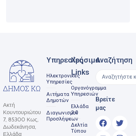
Υπηρεσίες
Χρήσιμα
Αναζήτηση
Links
Ηλεκτρονικές
Υπηρεσίες
Οργανόγραμμα
Υπηρεσιών
Αιτήματα
Βρείτε
Δημοτών
Ακτή
Ελλάδα
μας
Κουντουριώτου
2.0
Διαγωνισμοί
Προσλήψεων
7, 85300 Κως,
Δελτία
Δωδεκάνησα,
Τύπου
Ελλάδα