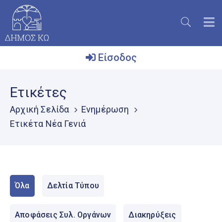
Είσοδος
Ο
Ετικέτες
Δήμος
Αρχική Σελίδα
Ενημέρωση
Το
Ετικέτα Νέα Γενιά
Νησί
Ενημέρωση
Επικοινωνία
Όλα
Δελτία Τύπου
Μητρώο
Εθελοντών
Αποφάσεις Συλ. Οργάνων
Διακηρύξεις