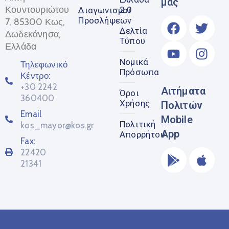
μας
Κουντουριώτου
2.0
Διαγωνισμοί
Προσλήψεων
7, 85300 Κως,
Δελτία
Δωδεκάνησα,
Τύπου
Ελλάδα
Νομικά
Τηλεφωνικό
Πρόσωπα
Κέντρο:
+30 2242
Αιτήματα
Όροι
360400
Χρήσης
Πολιτών
Email
Mobile
Πολιτική
kos_mayor@kos.gr
App
Απορρήτου
Fax:
22420
21341