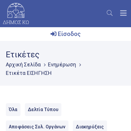
Είσοδος
Ο
Ετικέτες
Δήμος
Αρχική Σελίδα
Ενημέρωση
Το
Ετικέτα ΕΙΣΗΓΗΣΗ
Νησί
Ενημέρωση
Επικοινωνία
Όλα
Δελτία Τύπου
Μητρώο
Εθελοντών
Αποφάσεις Συλ. Οργάνων
Διακηρύξεις