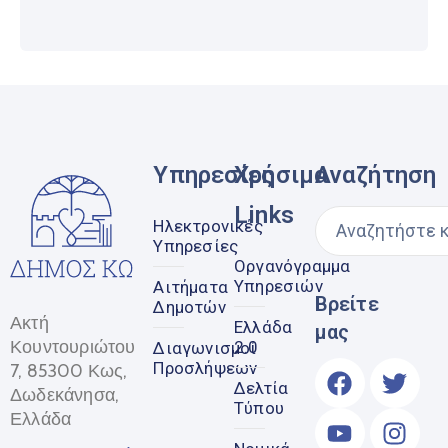
Υπηρεσίες
Χρήσιμα
Αναζήτηση
Links
Ηλεκτρονικές
Υπηρεσίες
Οργανόγραμμα
Υπηρεσιών
Αιτήματα
Βρείτε
Δημοτών
Ακτή
Ελλάδα
μας
Κουντουριώτου
2.0
Διαγωνισμοί
Προσλήψεων
7, 85300 Κως,
Δελτία
Δωδεκάνησα,
Τύπου
Ελλάδα