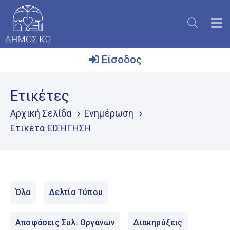
Είσοδος
Ο
Ετικέτες
Δήμος
Αρχική Σελίδα
Ενημέρωση
Το
Ετικέτα ΕΙΣΗΓΗΣΗ
Νησί
Ενημέρωση
Επικοινωνία
Όλα
Δελτία Τύπου
Μητρώο
Εθελοντών
Αποφάσεις Συλ. Οργάνων
Διακηρύξεις