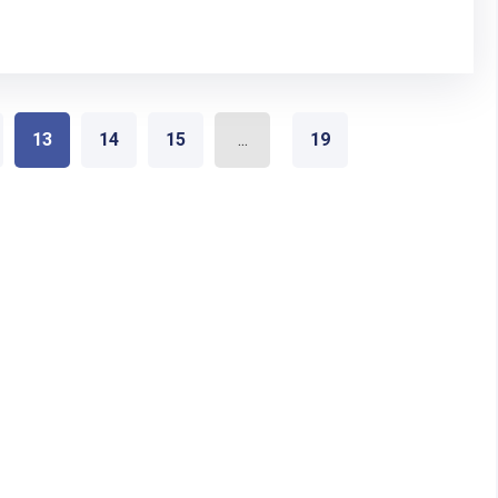
13
14
15
...
19