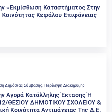
ην «Εκμίσθωση Καταστήματος Στην
 Κοινότητας Κεφάλου Επιφάνειας
εση Δημόσιας Σύμβασης
,
Περίληψη Διακήρυξης
ην Αγορά Κατάλληλης Έκτασης Ή
υ 12/ΘΕΣΙΟΥ ΔΗΜΟΤΙΚΟΥ ΣΧΟΛΕΙΟΥ &
κή Κοινότητα Αντιμάχειας Της Δ.Ε.