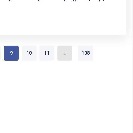
9
10
11
...
108