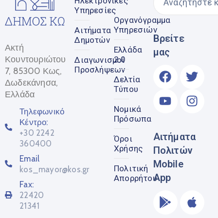
Ηλεκτρονικές
Υπηρεσίες
Οργανόγραμμα
Υπηρεσιών
Αιτήματα
Βρείτε
Δημοτών
Ακτή
Ελλάδα
μας
Κουντουριώτου
2.0
Διαγωνισμοί
Προσλήψεων
7, 85300 Κως,
Δελτία
Δωδεκάνησα,
Τύπου
Ελλάδα
Νομικά
Τηλεφωνικό
Πρόσωπα
Κέντρο:
+30 2242
Αιτήματα
Όροι
360400
Χρήσης
Πολιτών
Email
Mobile
Πολιτική
kos_mayor@kos.gr
App
Απορρήτου
Fax:
22420
21341