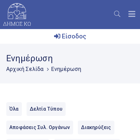
Είσοδος
Ο
Ενημέρωση
Δήμος
Αρχική Σελίδα
Ενημέρωση
Το
Νησί
Ενημέρωση
Επικοινωνία
Όλα
Δελτία Τύπου
Μητρώο
Εθελοντών
Αποφάσεις Συλ. Οργάνων
Διακηρύξεις