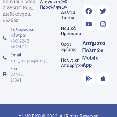
Κουντουριώτου
2.0
Διαγωνισμοί
Προσλήψεων
7, 85300 Κως,
Δελτία
Δωδεκάνησα,
Τύπου
Ελλάδα
Νομικά
Τηλεφωνικό
Πρόσωπα
Κέντρο:
+30 2242
Αιτήματα
Όροι
360400
Χρήσης
Πολιτών
Email
Mobile
Πολιτική
kos_mayor@kos.gr
App
Απορρήτου
Fax:
22420
21341
ΔΗΜΟΣ ΚΩ © 2022. All Rights Reserved