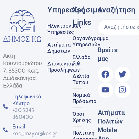
Υπηρεσίες
Χρήσιμα
Αναζήτηση
Links
Ηλεκτρονικές
Υπηρεσίες
Οργανόγραμμα
Υπηρεσιών
Αιτήματα
Βρείτε
Δημοτών
Ακτή
Ελλάδα
μας
Κουντουριώτου
2.0
Διαγωνισμοί
Προσλήψεων
7, 85300 Κως,
Δελτία
Δωδεκάνησα,
Τύπου
Ελλάδα
Νομικά
Τηλεφωνικό
Πρόσωπα
Κέντρο:
+30 2242
Αιτήματα
Όροι
360400
Χρήσης
Πολιτών
Email
Mobile
Πολιτική
kos_mayor@kos.gr
App
Απορρήτου