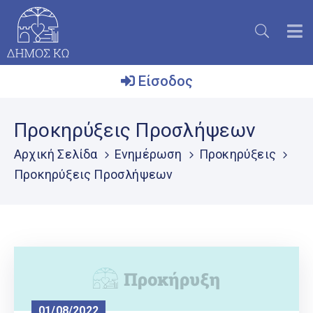
Είσοδος
Ο
Προκηρύξεις Προσλήψεων
Δήμος
Αρχική Σελίδα
Ενημέρωση
Προκηρύξεις
Το
Προκηρύξεις Προσλήψεων
Νησί
Ενημέρωση
Επικοινωνία
Μητρώο
Εθελοντών
01/08/2022