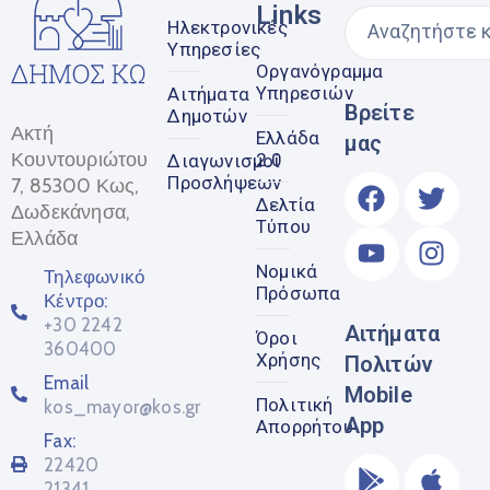
Links
Ηλεκτρονικές
Υπηρεσίες
Οργανόγραμμα
Υπηρεσιών
Αιτήματα
Βρείτε
Δημοτών
Ακτή
Ελλάδα
μας
Κουντουριώτου
2.0
Διαγωνισμοί
Προσλήψεων
7, 85300 Κως,
Δελτία
Δωδεκάνησα,
Τύπου
Ελλάδα
Νομικά
Τηλεφωνικό
Πρόσωπα
Κέντρο:
+30 2242
Αιτήματα
Όροι
360400
Χρήσης
Πολιτών
Email
Mobile
Πολιτική
kos_mayor@kos.gr
App
Απορρήτου
Fax:
22420
21341