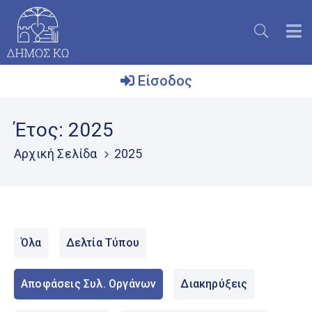
Είσοδος
Ο
Έτος:
2025
Δήμος
Αρχική Σελίδα
2025
Το
Νησί
Ενημέρωση
Επικοινωνία
Όλα
Δελτία Τύπου
Μητρώο
Εθελοντών
Αποφάσεις Συλ. Οργάνων
Διακηρύξεις