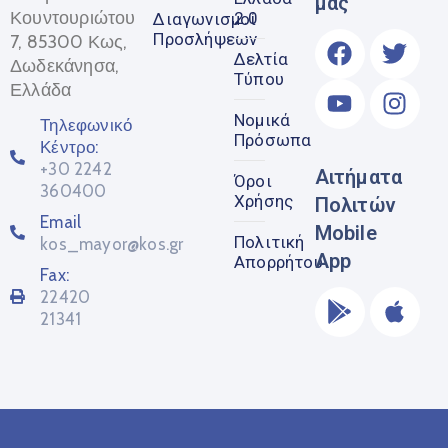
μας
Κουντουριώτου
2.0
Διαγωνισμοί
Προσλήψεων
7, 85300 Κως,
Δελτία
Δωδεκάνησα,
Τύπου
Ελλάδα
Νομικά
Τηλεφωνικό
Πρόσωπα
Κέντρο:
+30 2242
Αιτήματα
Όροι
360400
Χρήσης
Πολιτών
Email
Mobile
Πολιτική
kos_mayor@kos.gr
App
Απορρήτου
Fax:
22420
21341