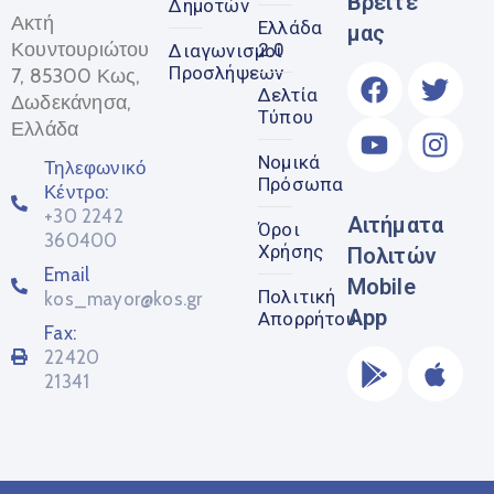
Βρείτε
Δημοτών
Ακτή
Ελλάδα
μας
Κουντουριώτου
2.0
Διαγωνισμοί
Προσλήψεων
7, 85300 Κως,
Δελτία
Δωδεκάνησα,
Τύπου
Ελλάδα
Νομικά
Τηλεφωνικό
Πρόσωπα
Κέντρο:
+30 2242
Αιτήματα
Όροι
360400
Χρήσης
Πολιτών
Email
Mobile
Πολιτική
kos_mayor@kos.gr
App
Απορρήτου
Fax:
22420
21341