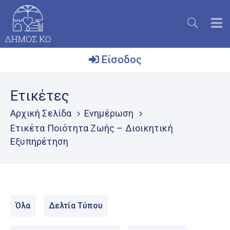
Είσοδος
Ο
Ετικέτες
Δήμος
Αρχική Σελίδα
Ενημέρωση
Το
Ετικέτα Ποιότητα Ζωής – Διοικητική
Νησί
Εξυπηρέτηση
Ενημέρωση
Επικοινωνία
Μητρώο
Εθελοντών
Όλα
Δελτία Τύπου