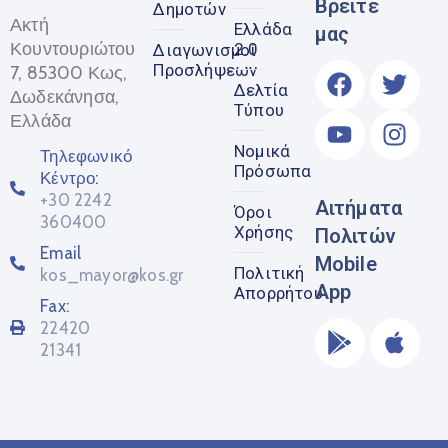
Βρείτε
Δημοτών
Ακτή
Ελλάδα
μας
Κουντουριώτου
2.0
Διαγωνισμοί
Προσλήψεων
7, 85300 Κως,
Δελτία
Δωδεκάνησα,
Τύπου
Ελλάδα
Νομικά
Τηλεφωνικό
Πρόσωπα
Κέντρο:
+30 2242
Αιτήματα
Όροι
360400
Χρήσης
Πολιτών
Email
Mobile
Πολιτική
kos_mayor@kos.gr
App
Απορρήτου
Fax:
22420
21341