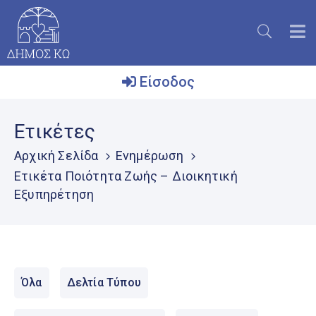
Είσοδος
Ο
Ετικέτες
Δήμος
Αρχική Σελίδα
Ενημέρωση
Το
Ετικέτα Ποιότητα Ζωής – Διοικητική
Νησί
Εξυπηρέτηση
Ενημέρωση
Επικοινωνία
Μητρώο
Εθελοντών
Όλα
Δελτία Τύπου