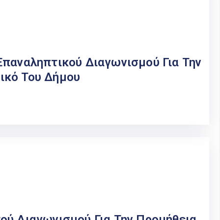
Επαναληπτικού Διαγωνισμού Για Την
ικό Του Δήμου
ού Διαγωνισμού Για Την Προμήθεια