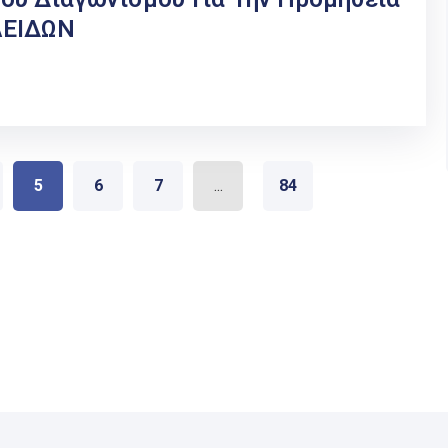
ΛΕΙΔΩΝ
5
6
7
...
84