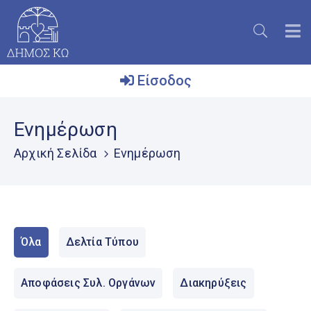
Είσοδος
Ο
Ενημέρωση
Δήμος
Αρχική Σελίδα
Ενημέρωση
Το
Νησί
Ενημέρωση
Επικοινωνία
Όλα
Δελτία Τύπου
Μητρώο
Εθελοντών
Αποφάσεις Συλ. Οργάνων
Διακηρύξεις