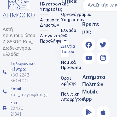
Links
Ηλεκτρονικές
Υπηρεσίες
Οργανόγραμμα
Υπηρεσιών
Αιτήματα
Βρείτε
Δημοτών
Ακτή
Ελλάδα
μας
Κουντουριώτου
2.0
Διαγωνισμοί
Προσλήψεων
7, 85300 Κως,
Δελτία
Δωδεκάνησα,
Τύπου
Ελλάδα
Νομικά
Τηλεφωνικό
Πρόσωπα
Κέντρο:
+30 2242
Αιτήματα
Όροι
360400
Χρήσης
Πολιτών
Email
Mobile
Πολιτική
kos_mayor@kos.gr
App
Απορρήτου
Fax:
22420
21341