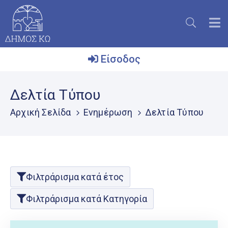
Είσοδος
Ο
Δελτία Τύπου
Δήμος
Αρχική Σελίδα
Ενημέρωση
Δελτία Τύπου
Το
Νησί
Ενημέρωση
Επικοινωνία
Φιλτράρισμα κατά έτος
Μητρώο
Φιλτράρισμα κατά Κατηγορία
Εθελοντών