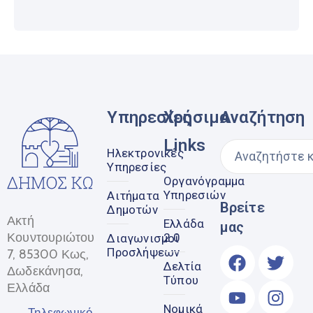
Υπηρεσίες
Χρήσιμα
Αναζήτηση
Links
Ηλεκτρονικές
Υπηρεσίες
Οργανόγραμμα
Υπηρεσιών
Αιτήματα
Βρείτε
Δημοτών
Ακτή
Ελλάδα
μας
Κουντουριώτου
2.0
Διαγωνισμοί
Προσλήψεων
7, 85300 Κως,
Δελτία
Δωδεκάνησα,
Τύπου
Ελλάδα
Νομικά
Τηλεφωνικό