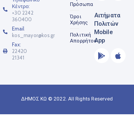
Πρόσωπα
Κέντρο:
+30 2242
Αιτήματα
Όροι
360400
Χρήσης
Πολιτών
Email
Mobile
Πολιτική
kos_mayor@kos.gr
App
Απορρήτου
Fax:
22420
21341
ΔΗΜΟΣ ΚΩ © 2022. All Rights Reserved