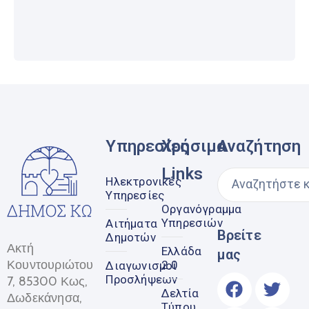
Υπηρεσίες
Χρήσιμα
Αναζήτηση
Links
Ηλεκτρονικές
Υπηρεσίες
Οργανόγραμμα
Υπηρεσιών
Αιτήματα
Βρείτε
Δημοτών
Ακτή
Ελλάδα
μας
Κουντουριώτου
2.0
Διαγωνισμοί
Προσλήψεων
7, 85300 Κως,
Δελτία
Δωδεκάνησα,
Τύπου