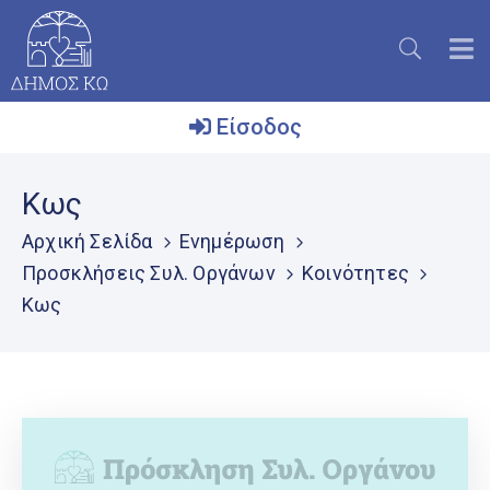
Είσοδος
Ο
Κως
Δήμος
Αρχική Σελίδα
Ενημέρωση
Το
Προσκλήσεις Συλ. Οργάνων
Κοινότητες
Νησί
Κως
Ενημέρωση
Επικοινωνία
Μητρώο
Εθελοντών