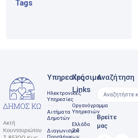
Tags
Υπηρεσίες
Χρήσιμα
Αναζήτηση
Links
Ηλεκτρονικές
Υπηρεσίες
Οργανόγραμμα
Υπηρεσιών
Αιτήματα
Βρείτε
Δημοτών
Ακτή
Ελλάδα
μας
Κουντουριώτου
2.0
Διαγωνισμοί
Προσλήψεων
7, 85300 Κως,