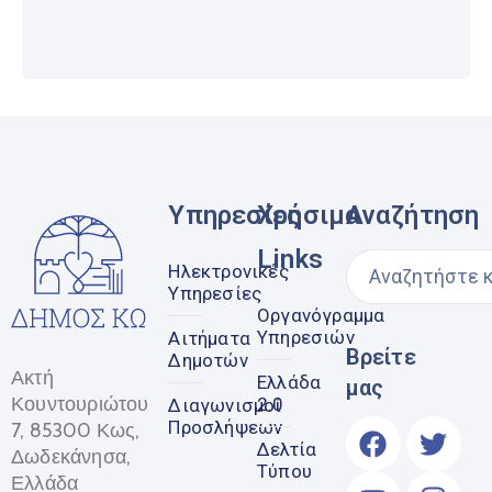
Υπηρεσίες
Χρήσιμα
Αναζήτηση
Links
Ηλεκτρονικές
Υπηρεσίες
Οργανόγραμμα
Υπηρεσιών
Αιτήματα
Βρείτε
Δημοτών
Ακτή
Ελλάδα
μας
Κουντουριώτου
2.0
Διαγωνισμοί
Προσλήψεων
7, 85300 Κως,
Δελτία
Δωδεκάνησα,
Τύπου
Ελλάδα