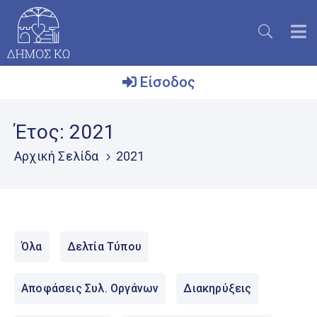
Είσοδος
Ο
Έτος:
2021
Δήμος
Αρχική Σελίδα
2021
Το
Νησί
Ενημέρωση
Επικοινωνία
Όλα
Δελτία Τύπου
Μητρώο
Εθελοντών
Αποφάσεις Συλ. Οργάνων
Διακηρύξεις