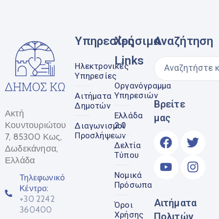
Υπηρεσίες
Χρήσιμα
Αναζήτηση
Links
Ηλεκτρονικές
Υπηρεσίες
Οργανόγραμμα
Υπηρεσιών
Αιτήματα
Βρείτε
Δημοτών
Ακτή
Ελλάδα
μας
Κουντουριώτου
2.0
Διαγωνισμοί
Προσλήψεων
7, 85300 Κως,
Δελτία
Δωδεκάνησα,
Τύπου
Ελλάδα
Νομικά
Τηλεφωνικό
Πρόσωπα
Κέντρο:
+30 2242
Αιτήματα
Όροι
360400
Χρήσης
Πολιτών