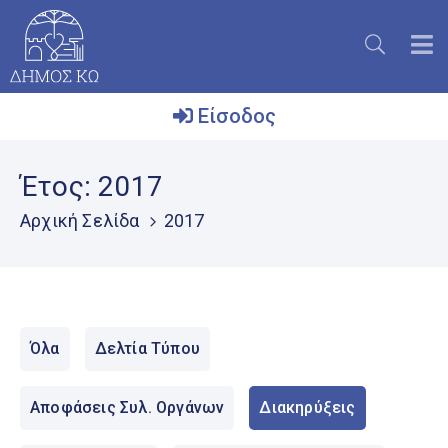
Είσοδος
Ο
Έτος:
2017
Δήμος
Αρχική Σελίδα
2017
Το
Νησί
Ενημέρωση
Επικοινωνία
Όλα
Δελτία Τύπου
Μητρώο
Εθελοντών
Αποφάσεις Συλ. Οργάνων
Διακηρύξεις