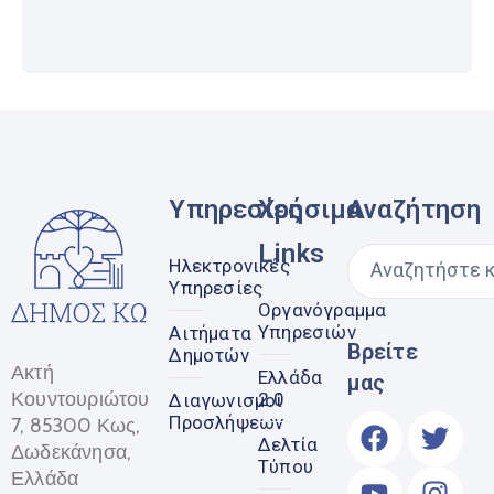
Υπηρεσίες
Χρήσιμα
Αναζήτηση
Links
Ηλεκτρονικές
Υπηρεσίες
Οργανόγραμμα
Υπηρεσιών
Αιτήματα
Βρείτε
Δημοτών
Ακτή
Ελλάδα
μας
Κουντουριώτου
2.0
Διαγωνισμοί
Προσλήψεων
7, 85300 Κως,
Δελτία
Δωδεκάνησα,
Τύπου
Ελλάδα