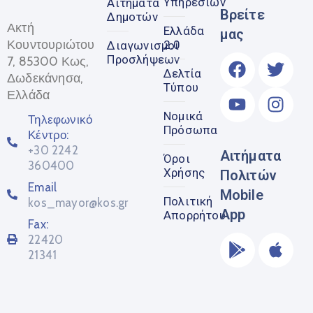
Υπηρεσιών
Αιτήματα
Βρείτε
Δημοτών
Ακτή
Ελλάδα
μας
Κουντουριώτου
2.0
Διαγωνισμοί
Προσλήψεων
7, 85300 Κως,
Δελτία
Δωδεκάνησα,
Τύπου
Ελλάδα
Νομικά
Τηλεφωνικό
Πρόσωπα
Κέντρο:
+30 2242
Αιτήματα
Όροι
360400
Χρήσης
Πολιτών
Email
Mobile
Πολιτική
kos_mayor@kos.gr
App
Απορρήτου
Fax:
22420
21341