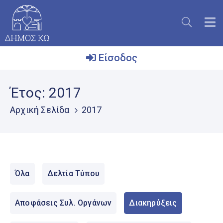
Είσοδος
Ο
Έτος:
2017
Δήμος
Αρχική Σελίδα
2017
Το
Νησί
Ενημέρωση
Επικοινωνία
Όλα
Δελτία Τύπου
Μητρώο
Εθελοντών
Αποφάσεις Συλ. Οργάνων
Διακηρύξεις