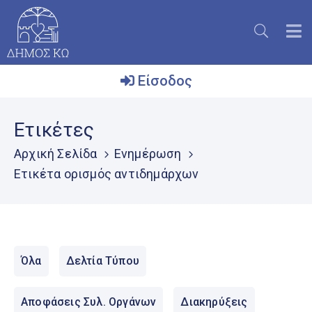
Είσοδος
Ο
Ετικέτες
Δήμος
Αρχική Σελίδα
Ενημέρωση
Το
Ετικέτα ορισμός αντιδημάρχων
Νησί
Ενημέρωση
Επικοινωνία
Όλα
Δελτία Τύπου
Μητρώο
Εθελοντών
Αποφάσεις Συλ. Οργάνων
Διακηρύξεις