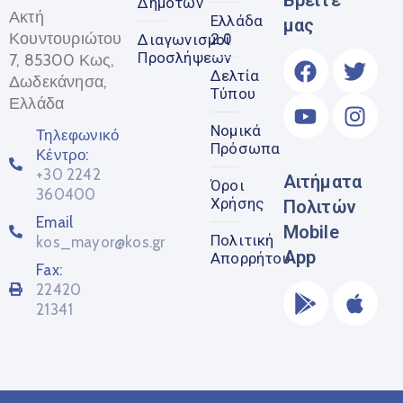
Βρείτε
Δημοτών
Ακτή
Ελλάδα
μας
Κουντουριώτου
2.0
Διαγωνισμοί
Προσλήψεων
7, 85300 Κως,
Δελτία
Δωδεκάνησα,
Τύπου
Ελλάδα
Νομικά
Τηλεφωνικό
Πρόσωπα
Κέντρο:
+30 2242
Αιτήματα
Όροι
360400
Χρήσης
Πολιτών
Email
Mobile
Πολιτική
kos_mayor@kos.gr
App
Απορρήτου
Fax:
22420
21341