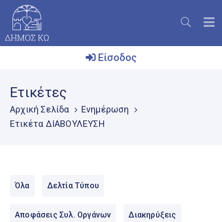
Είσοδος
Ο
Ετικέτες
Δήμος
Αρχική Σελίδα
Ενημέρωση
Το
Ετικέτα ΔΙΑΒΟΥΛΕΥΣΗ
Νησί
Ενημέρωση
Επικοινωνία
Όλα
Δελτία Τύπου
Μητρώο
Εθελοντών
Αποφάσεις Συλ. Οργάνων
Διακηρύξεις