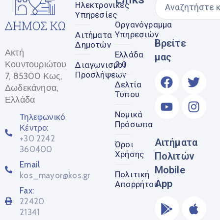
Ηλεκτρονικές
Υπηρεσίες
Οργανόγραμμα
Υπηρεσιών
Αιτήματα
Βρείτε
Δημοτών
Ακτή
Ελλάδα
μας
Κουντουριώτου
2.0
Διαγωνισμοί
Προσλήψεων
7, 85300 Κως,
Δελτία
Δωδεκάνησα,
Τύπου
Ελλάδα
Νομικά
Τηλεφωνικό
Πρόσωπα
Κέντρο:
+30 2242
Αιτήματα
Όροι
360400
Χρήσης
Πολιτών
Email
Mobile
Πολιτική
kos_mayor@kos.gr
App
Απορρήτου
Fax:
22420
21341