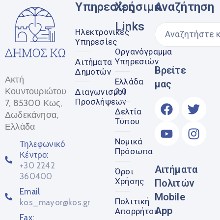
Υπηρεσίες
Χρήσιμα
Αναζήτηση
Links
Ηλεκτρονικές
Υπηρεσίες
Οργανόγραμμα
Υπηρεσιών
Αιτήματα
Βρείτε
Δημοτών
Ακτή
Ελλάδα
μας
Κουντουριώτου
2.0
Διαγωνισμοί
Προσλήψεων
7, 85300 Κως,
Δελτία
Δωδεκάνησα,
Τύπου
Ελλάδα
Νομικά
Τηλεφωνικό
Πρόσωπα
Κέντρο:
+30 2242
Αιτήματα
Όροι
360400
Χρήσης
Πολιτών
Email
Mobile
Πολιτική
kos_mayor@kos.gr
App
Απορρήτου
Fax: