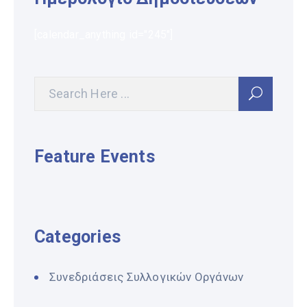
[calendar_anything id="245"]
Feature Events
Categories
Συνεδριάσεις Συλλογικών Οργάνων