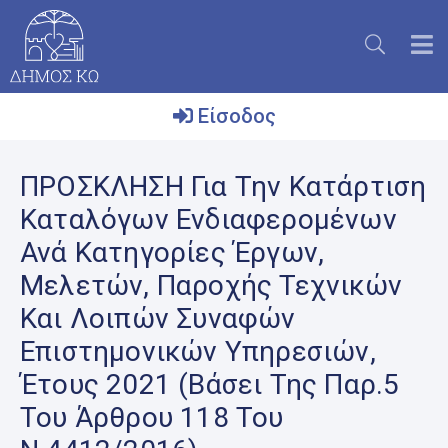
Είσοδος
Ο
ΠΡΟΣΚΛΗΣΗ Για Την Κατάρτιση
Δήμος
Καταλόγων Ενδιαφερομένων
Το
Ανά Κατηγορίες Έργων,
Νησί
Μελετών, Παροχής Τεχνικών
Ενημέρωση
Και Λοιπών Συναφών
Επικοινωνία
Επιστημονικών Υπηρεσιών,
Μητρώο
Έτους 2021 (βάσει Της Παρ.5
Εθελοντών
Του Άρθρου 118 Του