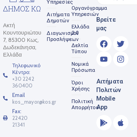
Υπηρεσίες
Οργανόγραμμα
Υπηρεσιών
Αιτήματα
Βρείτε
Δημοτών
Ακτή
Ελλάδα
μας
Κουντουριώτου
2.0
Διαγωνισμοί
Προσλήψεων
7, 85300 Κως,
Δελτία
Δωδεκάνησα,
Τύπου
Ελλάδα
Νομικά
Τηλεφωνικό
Πρόσωπα
Κέντρο:
+30 2242
Αιτήματα
Όροι
360400
Χρήσης
Πολιτών
Email
Mobile
Πολιτική
kos_mayor@kos.gr
App
Απορρήτου
Fax:
22420
21341