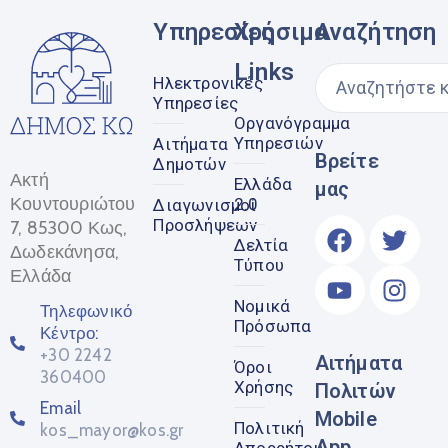
Υπηρεσίες
Χρήσιμα
Αναζήτηση
Links
Ηλεκτρονικές
Υπηρεσίες
Οργανόγραμμα
Υπηρεσιών
Αιτήματα
Βρείτε
Δημοτών
Ακτή
Ελλάδα
μας
Κουντουριώτου
2.0
Διαγωνισμοί
Προσλήψεων
7, 85300 Κως,
Δελτία
Δωδεκάνησα,
Τύπου
Ελλάδα
Νομικά
Τηλεφωνικό
Πρόσωπα
Κέντρο:
+30 2242
Αιτήματα
Όροι
360400
Χρήσης
Πολιτών
Email
Mobile
Πολιτική
kos_mayor@kos.gr
App