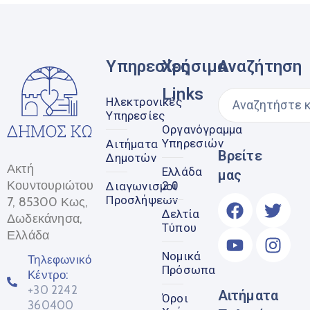
Υπηρεσίες
Χρήσιμα
Αναζήτηση
Links
Ηλεκτρονικές
Υπηρεσίες
Οργανόγραμμα
Υπηρεσιών
Αιτήματα
Βρείτε
Δημοτών
Ακτή
Ελλάδα
μας
Κουντουριώτου
2.0
Διαγωνισμοί
Προσλήψεων
7, 85300 Κως,
Δελτία
Δωδεκάνησα,
Τύπου
Ελλάδα
Νομικά
Τηλεφωνικό
Πρόσωπα
Κέντρο:
+30 2242
Αιτήματα
Όροι
360400