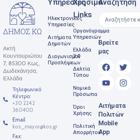
Υπηρεσίες
Χρήσιμα
Αναζήτηση
Links
Ηλεκτρονικές
Υπηρεσίες
Οργανόγραμμα
Υπηρεσιών
Αιτήματα
Βρείτε
Δημοτών
Ακτή
Ελλάδα
μας
Κουντουριώτου
2.0
Διαγωνισμοί
Προσλήψεων
7, 85300 Κως,
Δελτία
Δωδεκάνησα,
Τύπου
Ελλάδα
Νομικά
Τηλεφωνικό
Πρόσωπα
Κέντρο:
+30 2242
Αιτήματα
Όροι
360400
Χρήσης
Πολιτών
Email
Mobile
Πολιτική
kos_mayor@kos.gr
App
Απορρήτου
Fax: