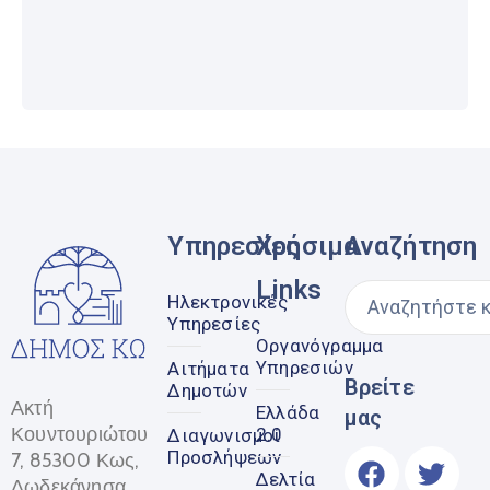
Υπηρεσίες
Χρήσιμα
Αναζήτηση
Links
Ηλεκτρονικές
Υπηρεσίες
Οργανόγραμμα
Υπηρεσιών
Αιτήματα
Βρείτε
Δημοτών
Ακτή
Ελλάδα
μας
Κουντουριώτου
2.0
Διαγωνισμοί
Προσλήψεων
7, 85300 Κως,
Δελτία
Δωδεκάνησα,