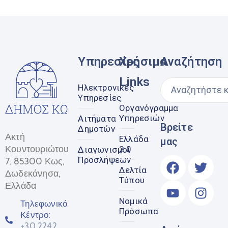
Υπηρεσίες
Χρήσιμα
Αναζήτηση
Links
Ηλεκτρονικές
Υπηρεσίες
Οργανόγραμμα
Υπηρεσιών
Αιτήματα
Βρείτε
Δημοτών
Ακτή
Ελλάδα
μας
Κουντουριώτου
2.0
Διαγωνισμοί
Προσλήψεων
7, 85300 Κως,
Δελτία
Δωδεκάνησα,
Τύπου
Ελλάδα
Νομικά
Τηλεφωνικό
Πρόσωπα
Κέντρο:
+30 2242