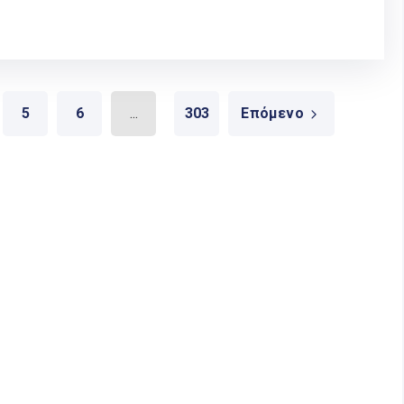
5
6
...
303
Επόμενο