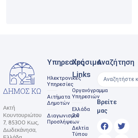
Υπηρεσίες
Χρήσιμα
Αναζήτηση
Links
Ηλεκτρονικές
Υπηρεσίες
Οργανόγραμμα
Υπηρεσιών
Αιτήματα
Βρείτε
Δημοτών
Ακτή
Ελλάδα
μας
Κουντουριώτου
2.0
Διαγωνισμοί
Προσλήψεων
7, 85300 Κως,
Δελτία
Δωδεκάνησα,
Τύπου
Ελλάδα