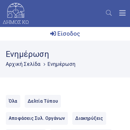
Είσοδος
Ο
Ενημέρωση
Δήμος
Αρχική Σελίδα
Ενημέρωση
Το
Νησί
Ενημέρωση
Επικοινωνία
Όλα
Δελτία Τύπου
Μητρώο
Εθελοντών
Αποφάσεις Συλ. Οργάνων
Διακηρύξεις